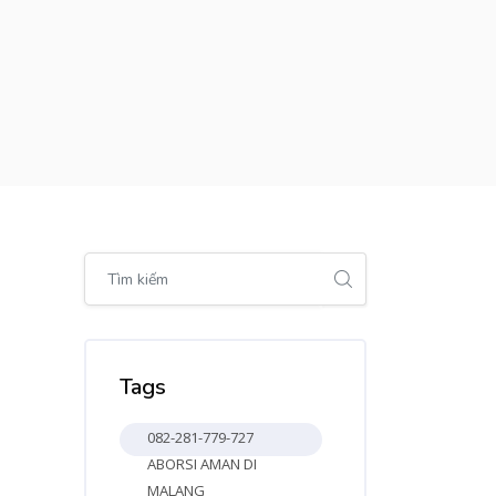
Bỏ qua [Cocoon] Global search (sidebar)
Bỏ qua Tags
Tags
082-281-779-727
ABORSI AMAN DI
MALANG