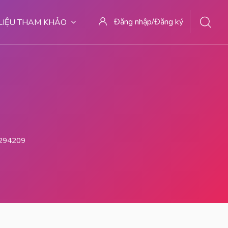
Đăng nhập/Đăng ký
 LIỆU THAM KHẢO
942094 Obat Aborsi 2 Bulan