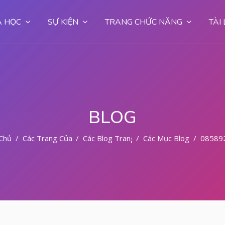
 HỌC
SỰ KIỆN
TRANG CHỨC NĂNG
TÀI
BLOG
Chủ
Các Trang Của Hệ Thống
Các Blog Trang
Các Mục Blog
085892