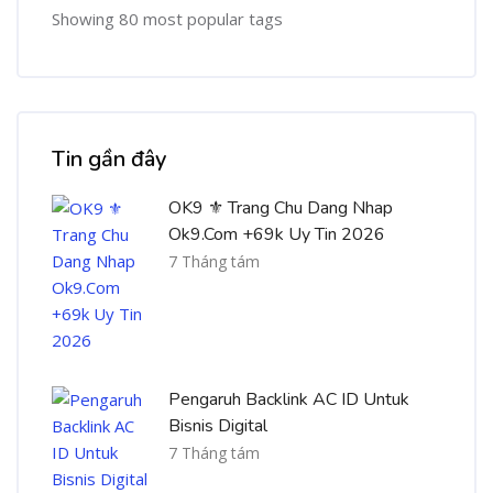
Showing 80 most popular tags
Bỏ qua [Cocoon] Recent blog posts list
Tin gần đây
OK9 ⚜️ Trang Chu Dang Nhap
Ok9.Com +69k Uy Tin 2026
7 Tháng tám
Pengaruh Backlink AC ID Untuk
Bisnis Digital
7 Tháng tám