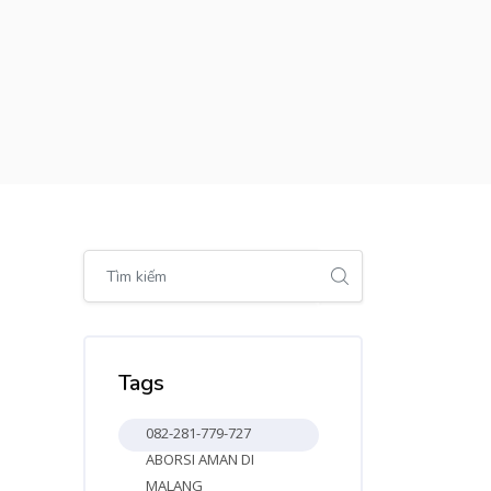
Bỏ qua [Cocoon] Global search (sidebar)
Bỏ qua Tags
Tags
082-281-779-727
ABORSI AMAN DI
MALANG