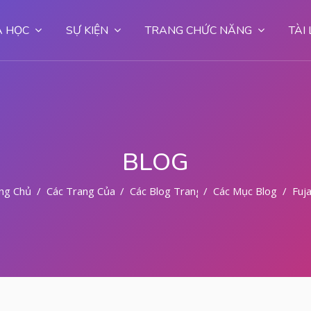
 HỌC
SỰ KIỆN
TRANG CHỨC NĂNG
TÀI
BLOG
ng Chủ
Các Trang Của Hệ Thống
Các Blog Trang
Các Mục Blog
Fuja