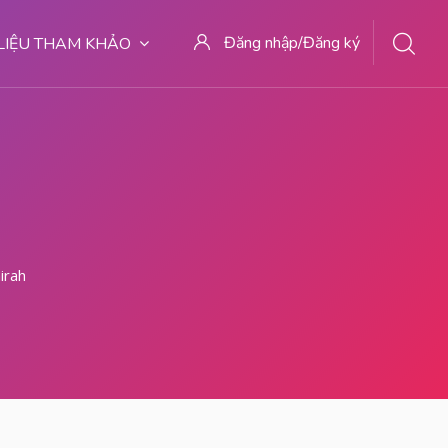
Đăng nhập/Đăng ký
 LIỆU THAM KHẢO
irah