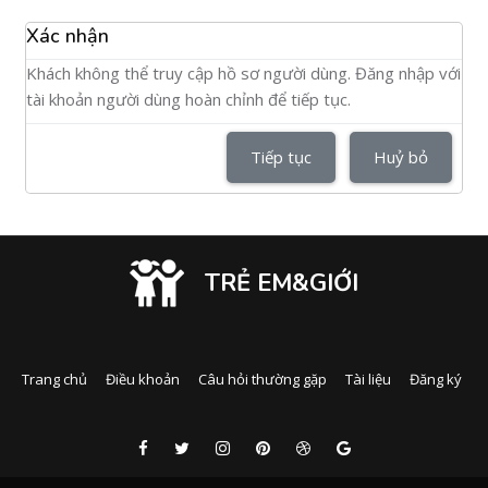
Xác nhận
Khách không thể truy cập hồ sơ người dùng. Đăng nhập với
tài khoản người dùng hoàn chỉnh để tiếp tục.
Tiếp tục
Huỷ bỏ
TRẺ EM&GIỚI
Trang chủ
Điều khoản
Câu hỏi thường gặp
Tài liệu
Đăng ký