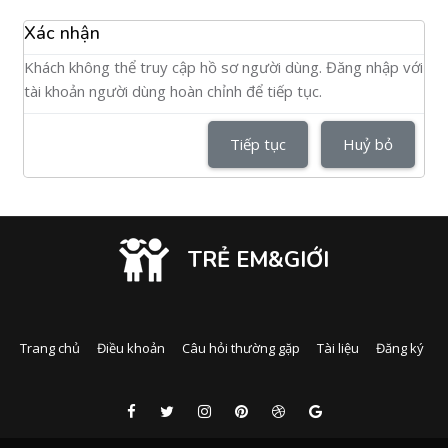
Xác nhận
Khách không thể truy cập hồ sơ người dùng. Đăng nhập với
tài khoản người dùng hoàn chỉnh để tiếp tục.
Tiếp tục
Huỷ bỏ
TRẺ EM&GIỚI
Trang chủ
Điều khoản
Câu hỏi thường gặp
Tài liệu
Đăng ký