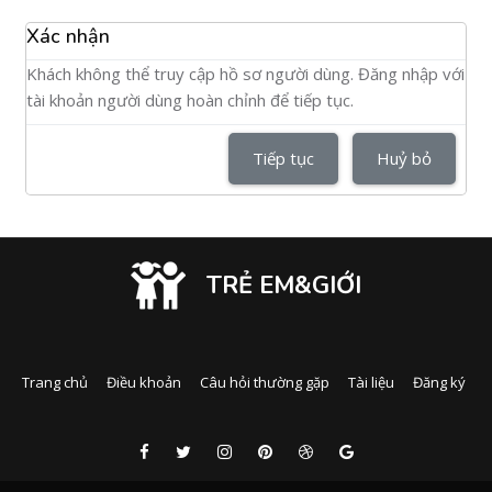
Xác nhận
Khách không thể truy cập hồ sơ người dùng. Đăng nhập với
tài khoản người dùng hoàn chỉnh để tiếp tục.
Tiếp tục
Huỷ bỏ
TRẺ EM&GIỚI
Trang chủ
Điều khoản
Câu hỏi thường gặp
Tài liệu
Đăng ký