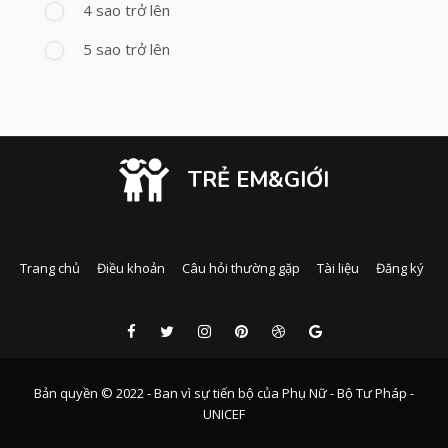
4 sao trở lên
5 sao trở lên
TRẺ EM&GIỚI
Trang chủ
Điều khoản
Câu hỏi thường gặp
Tài liệu
Đăng ký
Bản quyền © 2022 - Ban vì sự tiến bộ của Phụ Nữ - Bộ Tư Pháp -
UNICEF