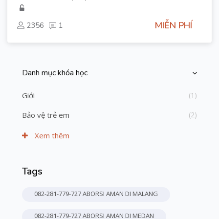
MIỄN PHÍ
2356
1
Danh mục khóa học
Bỏ qua [Cocoon] Course Categories List
Giới
(1)
Bảo vệ trẻ em
(2)
Xem thêm
Tags
Bỏ qua Thẻ
082-281-779-727 ABORSI AMAN DI MALANG
082-281-779-727 ABORSI AMAN DI MEDAN