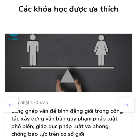
Các khóa học được ưa thích
Cập nhật 5/05/25
Lồng ghép vấn đề bình đẳng giới trong công
tác xây dựng văn bản quy phạm pháp luật,
phổ biến, giáo dục pháp luật và phòng,
chống bạo lực trên cơ sở giới