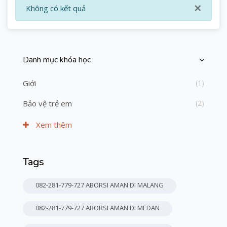
×
Không có kết quả
Danh mục khóa học
Bỏ qua [Cocoon] Course Categories List
Giới
(1)
Bảo vệ trẻ em
(2)
Xem thêm
Tags
Bỏ qua Thẻ
082-281-779-727 ABORSI AMAN DI MALANG
082-281-779-727 ABORSI AMAN DI MEDAN