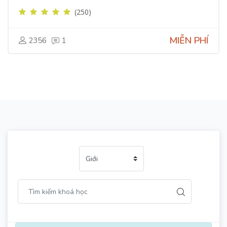
(250)
MIỄN PHÍ
2356
1