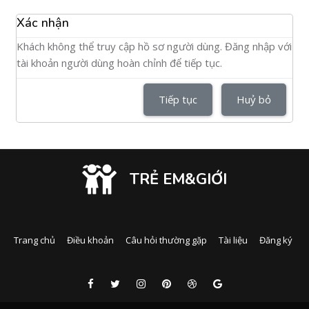
Xác nhận
Khách không thể truy cập hồ sơ người dùng. Đăng nhập với
tài khoản người dùng hoàn chỉnh để tiếp tục.
Tiếp tục
Huỷ bỏ
TRẺ EM&GIỚI
Trang chủ
Điều khoản
Câu hỏi thường gặp
Tài liệu
Đăng ký