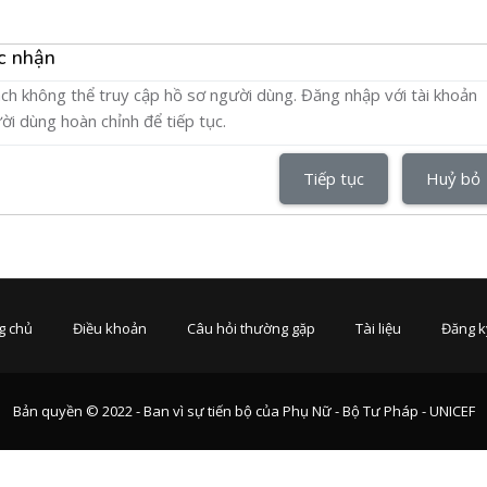
c nhận
ch không thể truy cập hồ sơ người dùng. Đăng nhập với tài khoản
ời dùng hoàn chỉnh để tiếp tục.
Tiếp tục
Huỷ bỏ
g chủ
Điều khoản
Câu hỏi thường gặp
Tài liệu
Đăng k
Bản quyền © 2022 - Ban vì sự tiến bộ của Phụ Nữ - Bộ Tư Pháp - UNICEF