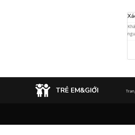
Xá
Khá
ngư
TRẺ EM&GIỚI
Tran