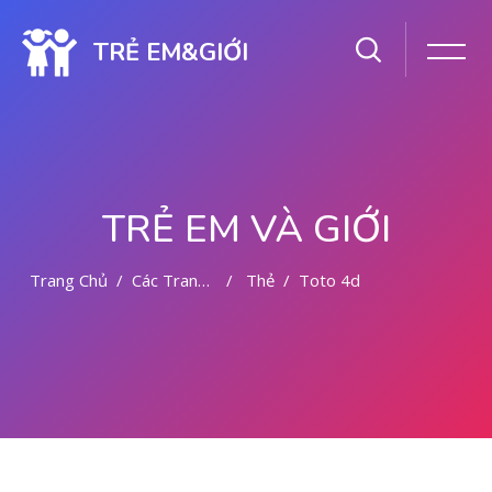
TRẺ EM&GIỚI
TRẺ EM VÀ GIỚI
Trang Chủ
Các Trang Của Hệ Thống
Thẻ
Toto 4d
Chuyển tới nội dung chính