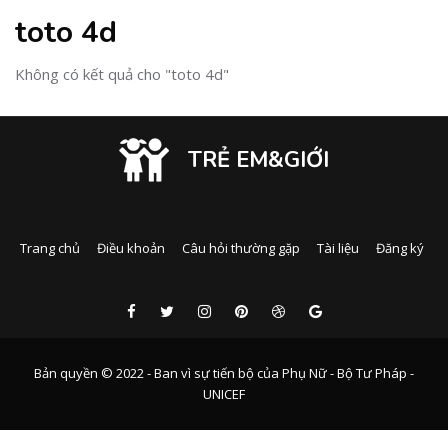
toto 4d
Không có kết quả cho "toto 4d"
TRẺ EM&GIỚI
Trang chủ
Điều khoản
Câu hỏi thường gặp
Tài liệu
Đăng ký
Bản quyền © 2022 - Ban vì sự tiến bộ của Phụ Nữ - Bộ Tư Pháp -
UNICEF