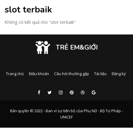
slot terbaik
Không có kết quả cho "slot terbaik"
TRẺ EM&GIỚI
Trang chủ
Điều khoản
Câu hỏi thường gặp
Tài liệu
Đăng ký
Bản quyền © 2022 - Ban vì sự tiến bộ của Phụ Nữ - Bộ Tư Pháp -
UNICEF