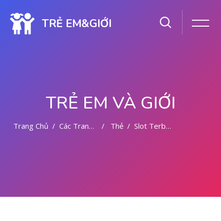
TRẺ EM&GIỚI
TRẺ EM VÀ GIỚI
Trang Chủ
Các Trang Của Hệ Thống
Thẻ
Slot Terbaik
Chuyển tới nội dung chính