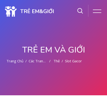
TRẺ EM&GIỚI
TRẺ EM VÀ GIỚI
Trang Chủ
Các Trang Của Hệ Thống
Thẻ
Slot Gacor
Chuyển tới nội dung chính