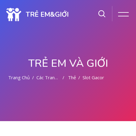
TRẺ EM&GIỚI
TRẺ EM VÀ GIỚI
Trang Chủ
Các Trang Của Hệ Thống
Thẻ
Slot Gacor
Chuyển tới nội dung chính