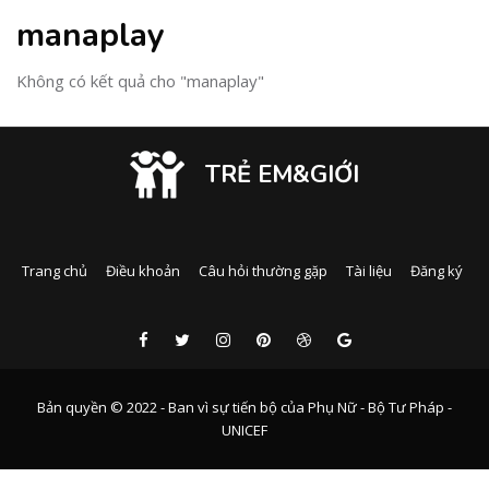
manaplay
Không có kết quả cho "manaplay"
TRẺ EM&GIỚI
Trang chủ
Điều khoản
Câu hỏi thường gặp
Tài liệu
Đăng ký
Bản quyền © 2022 - Ban vì sự tiến bộ của Phụ Nữ - Bộ Tư Pháp -
UNICEF