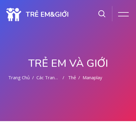
TRẺ EM&GIỚI
TRẺ EM VÀ GIỚI
Trang Chủ
Các Trang Của Hệ Thống
Thẻ
Manaplay
Chuyển tới nội dung chính