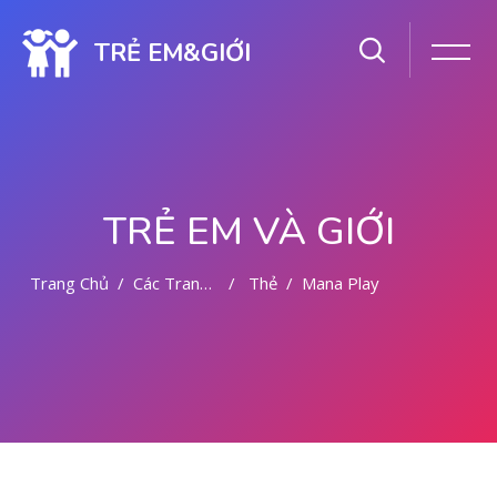
TRẺ EM&GIỚI
TRẺ EM VÀ GIỚI
Trang Chủ
Các Trang Của Hệ Thống
Thẻ
Mana Play
Chuyển tới nội dung chính