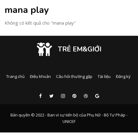
mana play
Không có kết quả cho "mana play"
TRẺ EM&GIỚI
Trang chủ
Điều khoản
Câu hỏi thường gặp
Tài liệu
Đăng ký
Bản quyền © 2022 - Ban vì sự tiến bộ của Phụ Nữ - Bộ Tư Pháp -
UNICEF