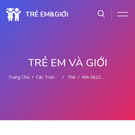
TRẺ EM&GIỚI
TRẺ EM VÀ GIỚI
Trang Chủ
Các Trang Của Hệ Thống
Thẻ
WA 082281779727 TEMPAT KURET DI PONTIANAK
Chuyển tới nội dung chính