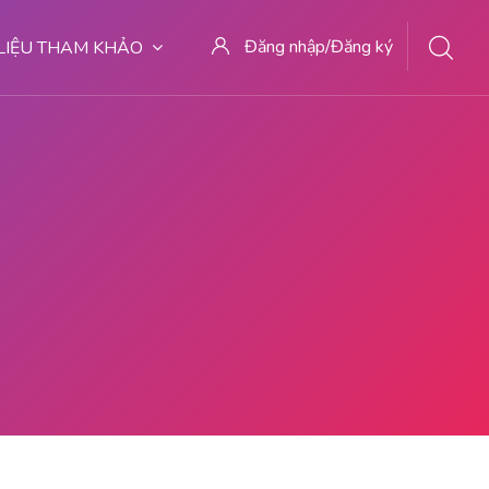
Đăng nhập/Đăng ký
 LIỆU THAM KHẢO
 TEMPAT KURET DI MALANG