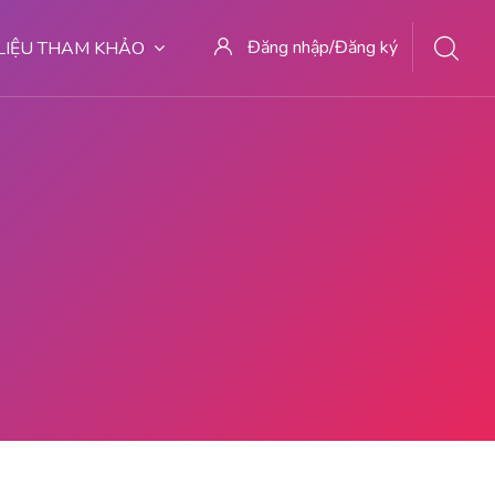
Đăng nhập/Đăng ký
 LIỆU THAM KHẢO
 TEMPAT KURET DI MALANG