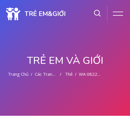
TRẺ EM&GIỚI
TRẺ EM VÀ GIỚI
Trang Chủ
Các Trang Của Hệ Thống
Thẻ
WA 082281779727 TEMPAT ABORSI KURET MALANG
Chuyển tới nội dung chính