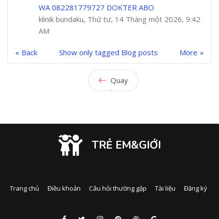
WA 082281779727 DOKTER ABO
klinik bundaku, Thứ tư, 14 Tháng một 2026, 9:42
AM
Back
Show only tagged Blog posts
More
Quay
lại
TRẺ EM&GIỚI
Trang chủ
Điều khoản
Câu hỏi thường gặp
Tài liệu
Đăng ký