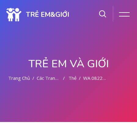
TRẺ EM&GIỚI
TRẺ EM VÀ GIỚI
Trang Chủ
Các Trang Của Hệ Thống
Thẻ
WA 082281779727 TEMPAT ABORSI DI PONTIANAK
Chuyển tới nội dung chính