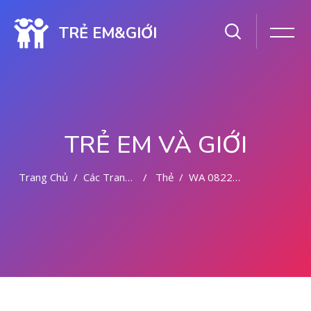
TRẺ EM&GIỚI
TRẺ EM VÀ GIỚI
Trang Chủ
Các Trang Của Hệ Thống
Thẻ
WA 082281779727 TEMPAT ABORSI DI MEDAN
Chuyển tới nội dung chính