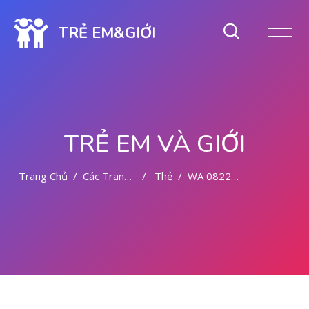
TRẺ EM&GIỚI
TRẺ EM VÀ GIỚI
Trang Chủ
Các Trang Của Hệ Thống
Thẻ
WA 082281779727 TEMPAT ABORSI DI MALANG
Chuyển tới nội dung chính