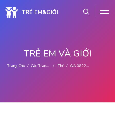
TRẺ EM&GIỚI
TRẺ EM VÀ GIỚI
Trang Chủ
Các Trang Của Hệ Thống
Thẻ
WA 082281779727 TEMPAT ABORSI DI MALANG
Chuyển tới nội dung chính