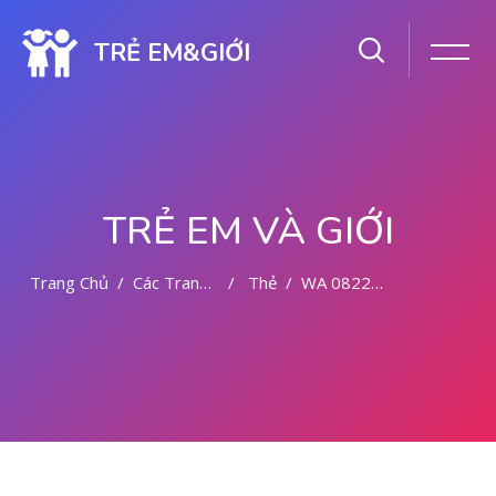
TRẺ EM&GIỚI
TRẺ EM VÀ GIỚI
Trang Chủ
Các Trang Của Hệ Thống
Thẻ
WA 082281779727 TEMPAT ABORSI DI MALANG
Chuyển tới nội dung chính