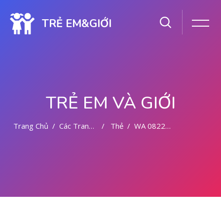
TRẺ EM&GIỚI
TRẺ EM VÀ GIỚI
Trang Chủ
Các Trang Của Hệ Thống
Thẻ
WA 082281779727 KLINIK ABORSI MALANG
Chuyển tới nội dung chính