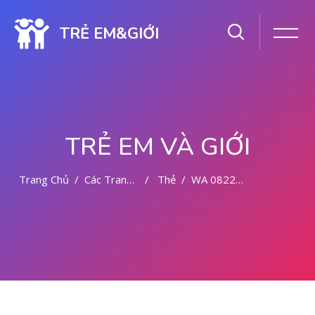
TRẺ EM&GIỚI
TRẺ EM VÀ GIỚI
Trang Chủ
Các Trang Của Hệ Thống
Thẻ
WA 082281779727 KLINIK ABORSI MALANG
Chuyển tới nội dung chính