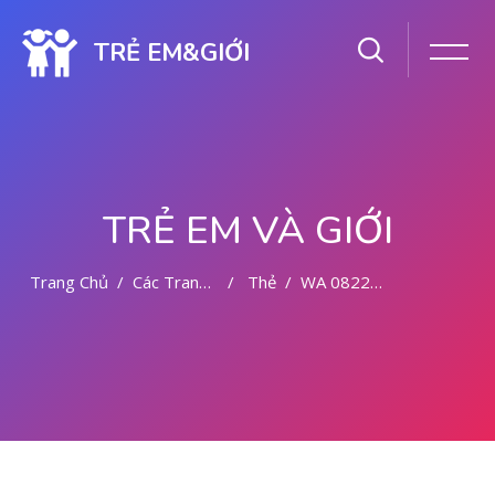
TRẺ EM&GIỚI
TRẺ EM VÀ GIỚI
Trang Chủ
Các Trang Của Hệ Thống
Thẻ
WA 082281779727 JASA ABORSI DI MALANG
Chuyển tới nội dung chính