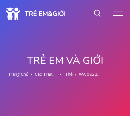
TRẺ EM&GIỚI
TRẺ EM VÀ GIỚI
Trang Chủ
Các Trang Của Hệ Thống
Thẻ
WA 082281779727 JASA ABORSI DI MALANG
Chuyển tới nội dung chính