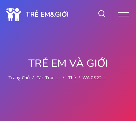
TRẺ EM&GIỚI
TRẺ EM VÀ GIỚI
Trang Chủ
Các Trang Của Hệ Thống
Thẻ
WA 082281779727 DOKTER ABORSI PONTIANAK
Chuyển tới nội dung chính