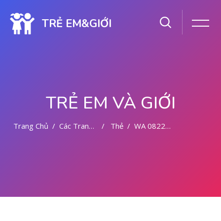
TRẺ EM&GIỚI
TRẺ EM VÀ GIỚI
Trang Chủ
Các Trang Của Hệ Thống
Thẻ
WA 082281779727 DOKTER ABORSI DI MALANG
Chuyển tới nội dung chính