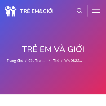
TRẺ EM&GIỚI
TRẺ EM VÀ GIỚI
Trang Chủ
Các Trang Của Hệ Thống
Thẻ
WA 082281779727 BIDAN PRAKTEK MALANG
Chuyển tới nội dung chính