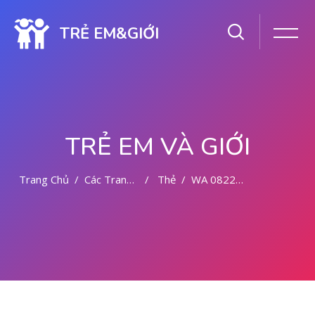
TRẺ EM&GIỚI
TRẺ EM VÀ GIỚI
Trang Chủ
Các Trang Của Hệ Thống
Thẻ
WA 082281779727 BIDAN PRAKTEK MALANG
Chuyển tới nội dung chính