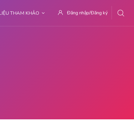
Đăng nhập/Đăng ký
 LIỆU THAM KHẢO
BIDAN MELAYANI KURET WA 0822817797