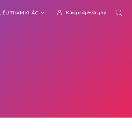
Đăng nhập/Đăng ký
 LIỆU THAM KHẢO
 TEMPAT ABORSI KURET PONTIANAK