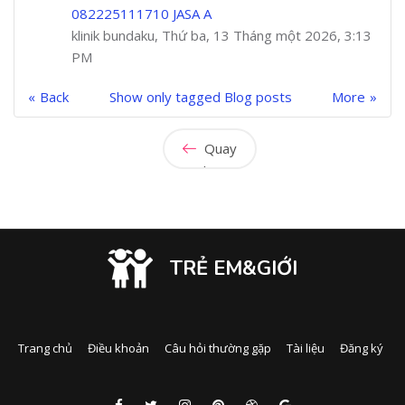
082225111710 JASA A
klinik bundaku, Thứ ba, 13 Tháng một 2026, 3:13
PM
Back
Show only tagged Blog posts
More
Quay
lại
TRẺ EM&GIỚI
Trang chủ
Điều khoản
Câu hỏi thường gặp
Tài liệu
Đăng ký