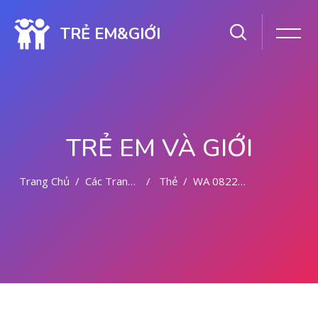
TRẺ EM&GIỚI
TRẺ EM VÀ GIỚI
Trang Chủ
Các Trang Của Hệ Thống
Thẻ
WA 082225111710 KLINIK ABORSI DI PONTIANAK
Chuyển tới nội dung chính