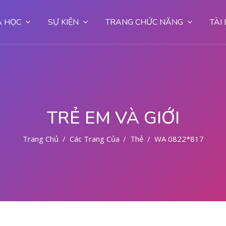
 HỌC
SỰ KIỆN
TRANG CHỨC NĂNG
TÀI
TRẺ EM VÀ GIỚI
Trang Chủ
Các Trang Của Hệ Thống
Thẻ
WA 0822*81779*7