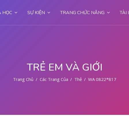
 HỌC
SỰ KIỆN
TRANG CHỨC NĂNG
TÀI
TRẺ EM VÀ GIỚI
Trang Chủ
Các Trang Của Hệ Thống
Thẻ
WA 0822*81779*7