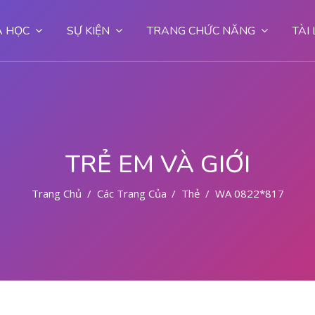
 HỌC
SỰ KIỆN
TRANG CHỨC NĂNG
TÀI
TRẺ EM VÀ GIỚI
Trang Chủ
Các Trang Của Hệ Thống
Thẻ
WA 0822*81779*7