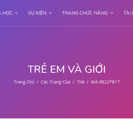
 HỌC
SỰ KIỆN
TRANG CHỨC NĂNG
TÀI
TRẺ EM VÀ GIỚI
Trang Chủ
Các Trang Của Hệ Thống
Thẻ
WA 0822*81779*7