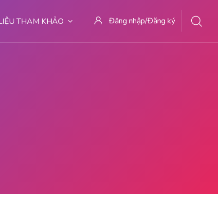
Đăng nhập/Đăng ký
 LIỆU THAM KHẢO
AN 08222/5111710