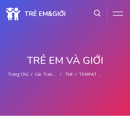
TRẺ EM&GIỚI
TRẺ EM VÀ GIỚI
Trang Chủ
Các Trang Của Hệ Thống
Thẻ
TEMPAT KURET AMAN 08222/5111710
Chuyển tới nội dung chính