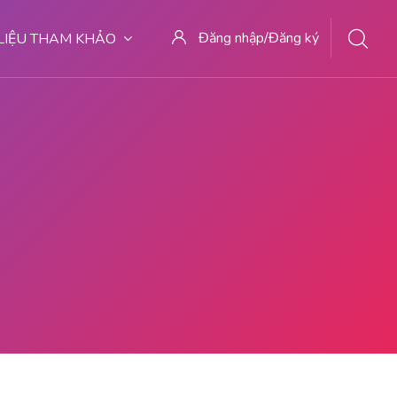
Đăng nhập/Đăng ký
 LIỆU THAM KHẢO
AN 08222/5111710