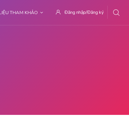
Đăng nhập/Đăng ký
 LIỆU THAM KHẢO
uty 081391262346