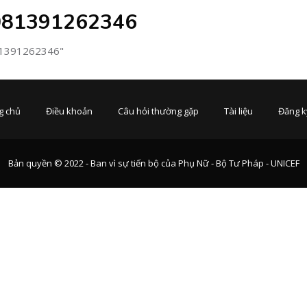
 081391262346
081391262346"
g chủ
Điều khoản
Câu hỏi thường gặp
Tài liệu
Đăng k
Bản quyền © 2022 - Ban vì sự tiến bộ của Phụ Nữ - Bộ Tư Pháp - UNICEF