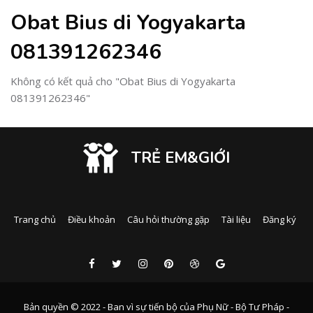
Obat Bius di Yogyakarta
081391262346
Không có kết quả cho "Obat Bius di Yogyakarta
081391262346"
TRẺ EM&GIỚI
Trang chủ
Điều khoản
Câu hỏi thường gặp
Tài liệu
Đăng ký
Bản quyền © 2022 - Ban vì sự tiến bộ của Phụ Nữ - Bộ Tư Pháp -