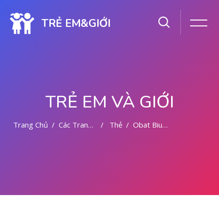
TRẺ EM&GIỚI
TRẺ EM VÀ GIỚI
Trang Chủ
Các Trang Của Hệ Thống
Thẻ
Obat Bius Di Yogyakarta 081391262346
Chuyển tới nội dung chính