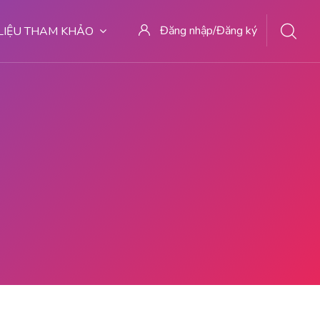
Đăng nhập/Đăng ký
 LIỆU THAM KHẢO
uh Di Gorontalo 081391262346