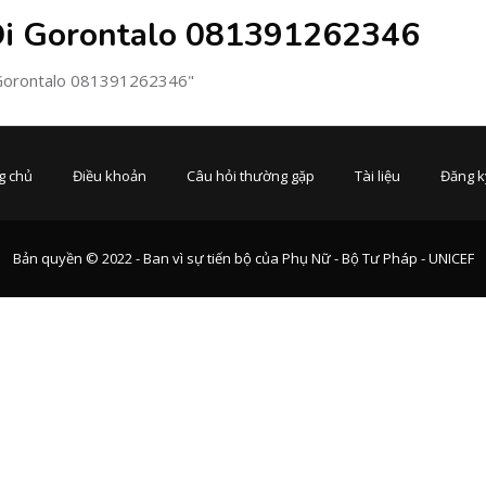
Di Gorontalo 081391262346
i Gorontalo 081391262346"
g chủ
Điều khoản
Câu hỏi thường gặp
Tài liệu
Đăng k
Bản quyền © 2022 - Ban vì sự tiến bộ của Phụ Nữ - Bộ Tư Pháp - UNICEF