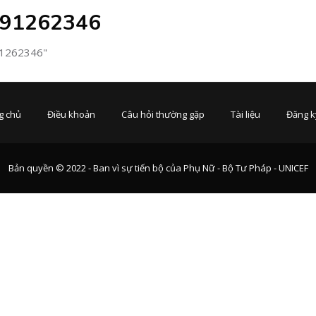
391262346
91262346"
g chủ
Điều khoản
Câu hỏi thường gặp
Tài liệu
Đăng k
Bản quyền © 2022 - Ban vì sự tiến bộ của Phụ Nữ - Bộ Tư Pháp - UNICEF