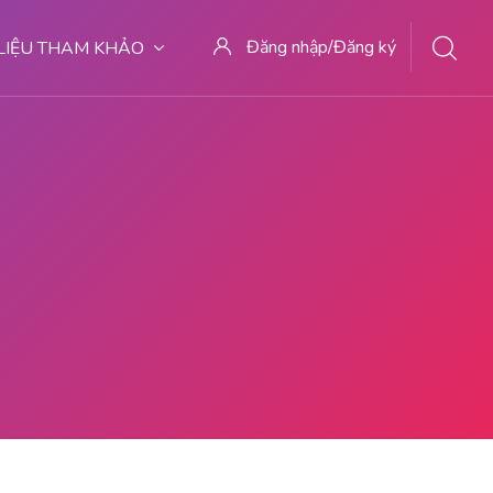
Đăng nhập/Đăng ký
 LIỆU THAM KHẢO
081391262346