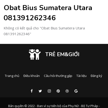
Obat Bius Sumatera Utara
081391262346
Không có kết quả cho "Obat Bius Sumatera Utara
081391262346"
TRẺ EM&GIỚI
Trang chủ
Điều khoản
Câu hỏi thường gặp
Tài liệu
Đăng ký
Bản quyền © 2022 - Ban vì sự tiến bộ của Phụ Nữ - Bộ Tư Pháp -