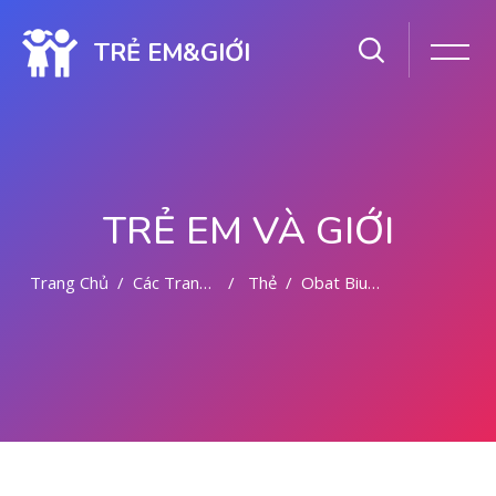
TRẺ EM&GIỚI
TRẺ EM VÀ GIỚI
Trang Chủ
Các Trang Của Hệ Thống
Thẻ
Obat Bius Sumatera Utara 081391262346
Chuyển tới nội dung chính