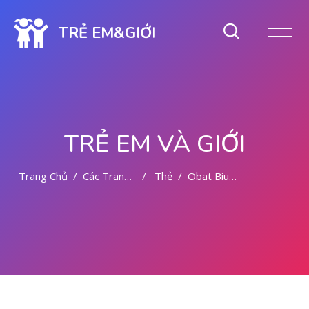
TRẺ EM&GIỚI
TRẺ EM VÀ GIỚI
Trang Chủ
Các Trang Của Hệ Thống
Thẻ
Obat Bius Sumatera Selatan 081391262346
Chuyển tới nội dung chính