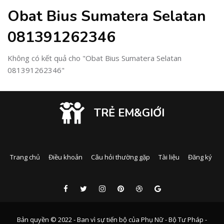
Obat Bius Sumatera Selatan
081391262346
Không có kết quả cho "Obat Bius Sumatera Selatan
081391262346"
TRẺ EM&GIỚI
Trang chủ
Điều khoản
Câu hỏi thường gặp
Tài liệu
Đăng ký
Bản quyền © 2022 - Ban vì sự tiến bộ của Phụ Nữ - Bộ Tư Pháp -