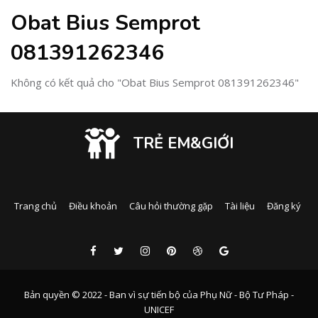
Obat Bius Semprot
081391262346
Không có kết quả cho "Obat Bius Semprot 081391262346"
TRẺ EM&GIỚI
Trang chủ
Điều khoản
Câu hỏi thường gặp
Tài liệu
Đăng ký
Bản quyền © 2022 - Ban vì sự tiến bộ của Phụ Nữ - Bộ Tư Pháp -
UNICEF