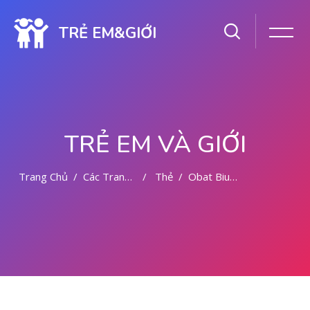
TRẺ EM&GIỚI
TRẺ EM VÀ GIỚI
Trang Chủ
Các Trang Của Hệ Thống
Thẻ
Obat Bius Semprot 081391262346
Chuyển tới nội dung chính